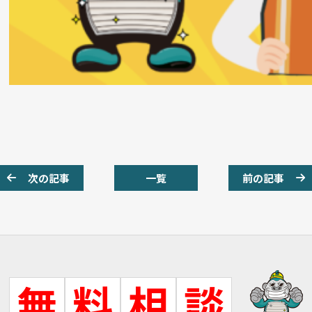
次の記事
一覧
前の記事
無
料
相
談