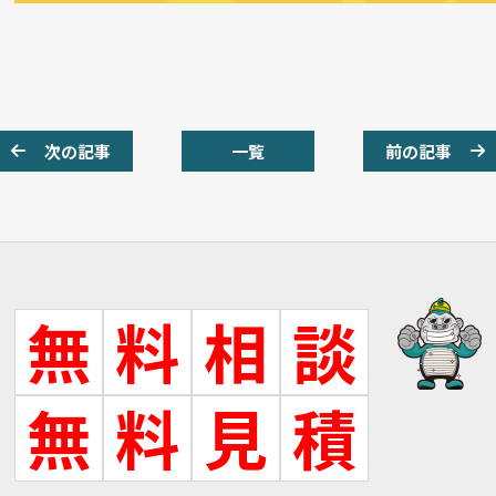
次の記事
一覧
前の記事
無
料
相
談
無
料
見
積